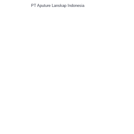
PT Aputure Lanskap Indonesia
0 produk(s) - Rp.0