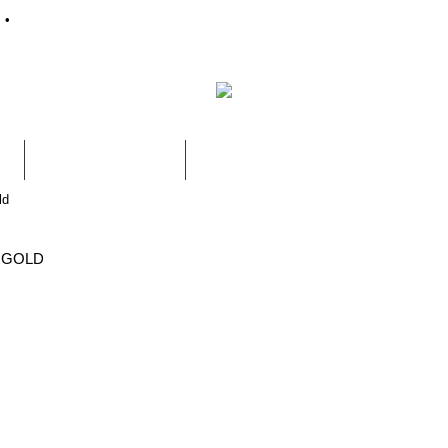
•
S
RENTAL & SERVIS
ld
 GOLD