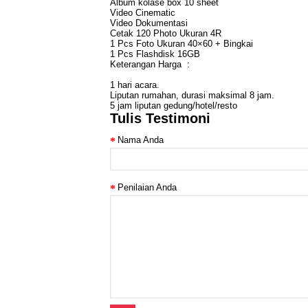
Album kolase box 10 sheet
Video Cinematic
Video Dokumentasi
Cetak 120 Photo Ukuran 4R
1 Pcs Foto Ukuran 40×60 + Bingkai
1 Pcs Flashdisk 16GB
Keterangan Harga :
1 hari acara.
Liputan rumahan, durasi maksimal 8 jam.
5 jam liputan gedung/hotel/resto
Tulis Testimoni
Nama Anda
Penilaian Anda